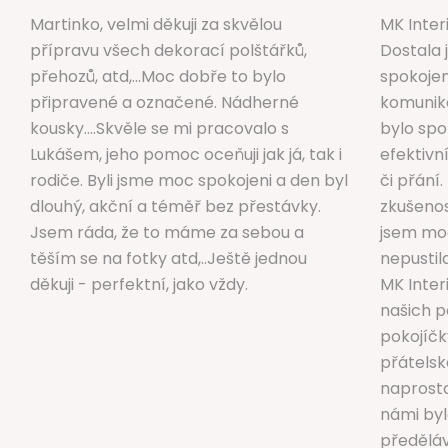
Martinko, velmi děkuji za skvělou
MK Inter
přípravu všech dekorací polštářků,
Dostala 
přehozů, atd,...Moc dobře to bylo
spokojen
připravené a označené. Nádherné
komunika
kousky....Skvěle se mi pracovalo s
bylo spo
Lukášem, jeho pomoc oceňuji jak já, tak i
efektiv
rodiče. Byli jsme moc spokojeni a den byl
či přání
dlouhý, akční a téměř bez přestávky.
zkušenos
Jsem ráda, že to máme za sebou a
jsem moc
těším se na fotky atd,..Ještě jednou
nepustil
děkuji - perfektní, jako vždy.
MK Inter
našich 
pokojíčk
přátelsk
naprosto
námi byl
předěláv