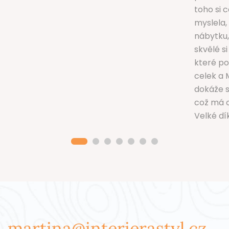
toho si 
myslela,
nábytku, 
skvělé si
které po
celek a 
dokáže s
což má 
Velké dík
martina@interierastyl.cz