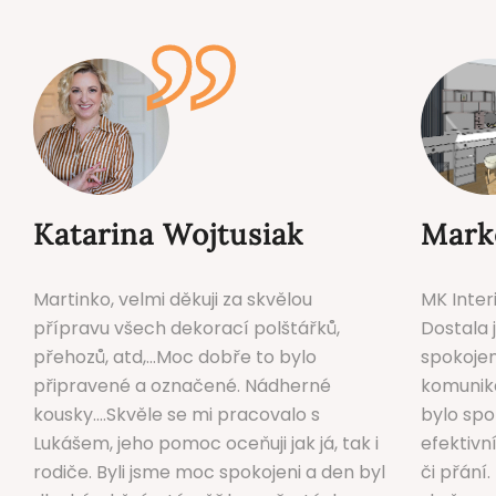
Katarina Wojtusiak
Mark
Martinko, velmi děkuji za skvělou
MK Inter
přípravu všech dekorací polštářků,
Dostala 
přehozů, atd,...Moc dobře to bylo
spokojen
připravené a označené. Nádherné
komunika
kousky....Skvěle se mi pracovalo s
bylo spo
Lukášem, jeho pomoc oceňuji jak já, tak i
efektiv
rodiče. Byli jsme moc spokojeni a den byl
či přání