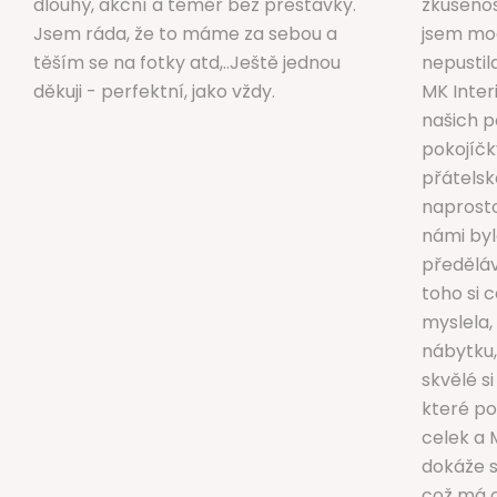
dlouhý, akční a téměř bez přestávky.
zkušenos
Jsem ráda, že to máme za sebou a
jsem moc
těším se na fotky atd,..Ještě jednou
nepustil
děkuji - perfektní, jako vždy.
MK Inter
našich 
pokojíčk
přátelsk
naprosto
námi byl
předěláv
toho si 
myslela,
nábytku, 
skvělé si
které po
celek a 
dokáže s
což má 