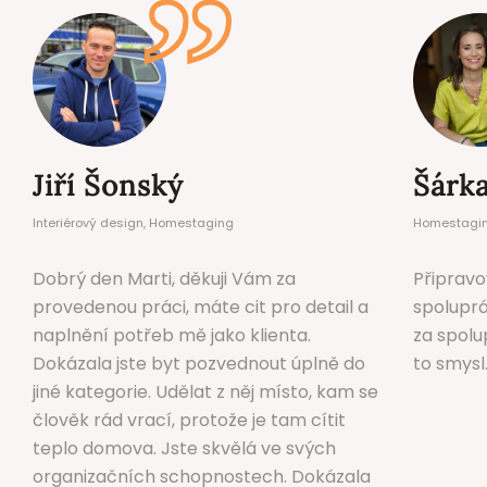
Jiří Šonský
Šárka
Interiérový design, Homestaging
Homestagi
Dobrý den Marti, děkuji Vám za
Připravo
provedenou práci, máte cit pro detail a
spoluprá
naplnění potřeb mě jako klienta.
za spolu
Dokázala jste byt pozvednout úplně do
to smysl
jiné kategorie. Udělat z něj místo, kam se
člověk rád vrací, protože je tam cítit
teplo domova. Jste skvělá ve svých
organizačních schopnostech. Dokázala