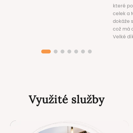
které po
celek a 
dokáže s
což má 
Velké dík
Využité služby