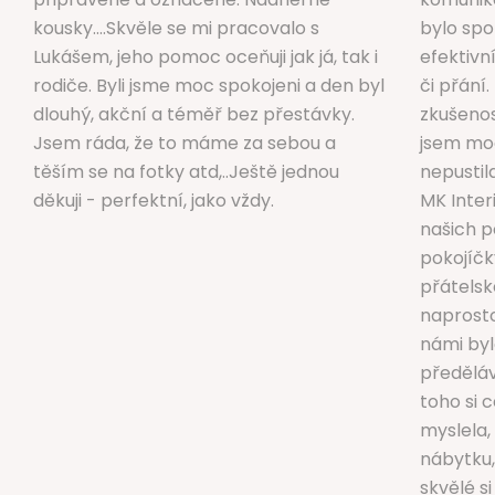
kousky....Skvěle se mi pracovalo s
bylo spo
Lukášem, jeho pomoc oceňuji jak já, tak i
efektiv
rodiče. Byli jsme moc spokojeni a den byl
či přání
dlouhý, akční a téměř bez přestávky.
zkušenos
Jsem ráda, že to máme za sebou a
jsem moc
těším se na fotky atd,..Ještě jednou
nepustil
děkuji - perfektní, jako vždy.
MK Inter
našich 
pokojíčk
přátelsk
naprosto
námi byl
předěláv
toho si 
myslela,
nábytku, 
skvělé si