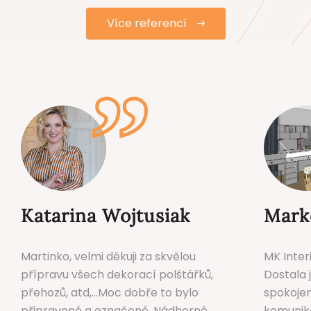
Více referencí
Katarina Wojtusiak
Mark
Martinko, velmi děkuji za skvělou
MK Inter
přípravu všech dekorací polštářků,
Dostala 
přehozů, atd,...Moc dobře to bylo
spokojen
připravené a označené. Nádherné
komunika